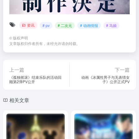
资讯
# pv
# 二次元
# 动画情报
# 马娘
©
版权声明
文章版权归作者所有，未经允许请勿转载。
上一篇
下一篇
《孤独摇滚》结束乐队的活动回
动画《冰属性男子与无表情女
顾第2弹PV公开
子》公开正式PV
相关文章