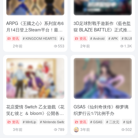
ARPG《王國之心》系列宣布6
3D足球對戰手遊新作《藍色監
月14日登上Steam平台！最新
獄 BLAZE BATTLE》正式推
前導片預計5月22日公開！
出！重溫動畫劇情，培養你的
资讯
# KINGDOM HEARTS
# pc
# Square Enix
资讯
# Android
# APK
# BLUE 
藍色監獄11傑！
2年前
553
2年前
1.3K
花店愛情 Switch 乙女遊戲《花
GSAS《仙剑奇侠传》柳梦璃
笑む彼と ＆ bloom》公開各路
织梦行云1/7比例手办
線對應女角＆故事大綱
资讯
# MintLip
# Nintendo Switch
# pc
资讯
# GSAS
# 二次元
# 仙剑奇
3年前
789
3年前
502