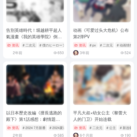
告別英雄時代！堀越耕平超人
动画《可爱过头大危机》公布
氣漫畫《我的英雄學院》倒數
第2弹PV
5話，確定8月完結
资讯
# 二次元
# 僕のヒーローアカデミア
资讯
# 动漫
# pv
# 二次元
# 动画情报
2年前
650
3年前
524
以日本歷史改編《擅長逃跑的
平凡大叔×幼女公主《黎蕾大
殿下》第1話感想：劇情題
人的门卫》开始连载
材、作畫演出、構成表現皆精
资讯
# 2024 7月新番
# 2024夏番
# 7月新番
资讯
# 二次元
# 公主
# 新连载
彩至極的開場
2年前
585
6个月前
190