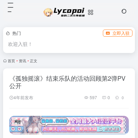
热门
立即入驻
欢迎入驻！
首页
•
资讯
•
正文
《孤独摇滚》结束乐队的活动回顾第2弹PV
公开
4年前发布
597
0
0