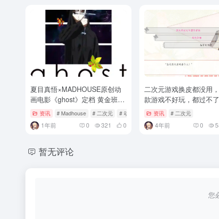
夏目真悟×MADHOUSE原创动
二次元游戏换皮都没用，
画电影《ghost》定档 黄金班底
款游戏不好玩，都过不了2
藏野心
年的冬天
资讯
# Madhouse
# 二次元
# 动画情报
资讯
# 二次元
1年前
0
321
0
4年前
0
5
暂无评论
您