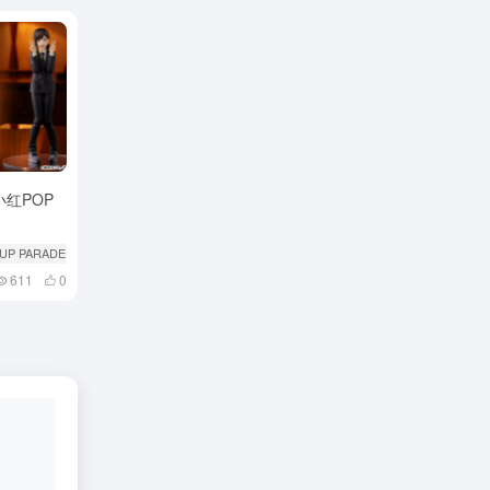
红POP
 UP PARADE
# 东山小红
611
0