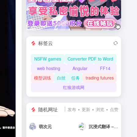
标签云
NSFW games
Converter PDF to Word
web hosting
Angular
FF14
模型训练
白丝
任务
trading futures
红狼游戏网
随机网址
发布
更新
浏览
点赞
萌次元
沉浸式翻译 – 双语对照网页翻译插件 | PDF翻译 | 视频字幕翻译