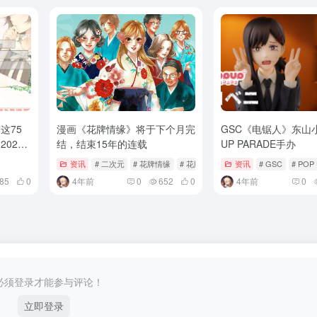
这75
漫画《花牌情缘》将于下个月完
GSC《电锯人》东山小
022
结，结束15年的连载 ​​​​
UP PARADE手办
资讯
# 二次元
# 花牌情缘
# 花牌情缘 完结
资讯
# GSC
# POP
85
0
4年前
0
652
0
4年前
0
必须登录才能参与评论！
立即登录