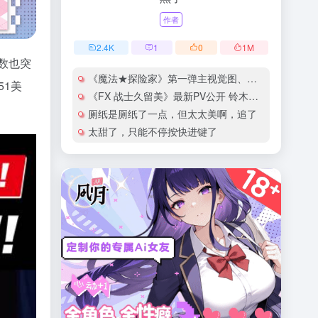
作者
2.4
K
1
0
1
M
人数也突
《魔法★探险家》第一弹主视觉图、正式PV公开
51美
《FX 战士久留美》最新PV公开 铃木爱奈献唱片尾曲
厕纸是厕纸了一点，但太太美啊，追了
太甜了，只能不停按快进键了